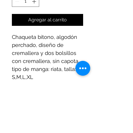
Agregar al carrito
Chaqueta bitono, algodón 
perchado, diseño de 
cremallera y dos bolsillos 
con cremallera, sin capota, 
tipo de manga: riata, talla: 
S,M,L,XL
INFORMACIÓN DE
PRODUCTO
Encargo 10 días de anticipación
RESPONSABILIDAD EN DAÑOS
Y PÉRDIDAS